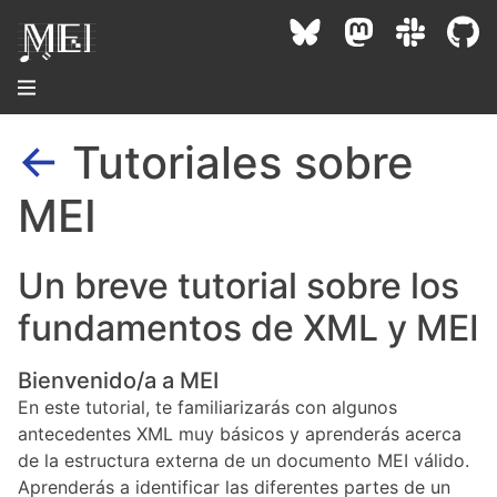
←
Tutoriales sobre
About
MEI
Community
Conference
Un breve tutorial sobre los
Projects / Users
fundamentos de XML y MEI
News / Events
Resources
MEC 2026
Community Contacts
Bienvenido/a a MEI
Past Conferences
Community Forums
En este tutorial, te familiarizarás con algunos
Documentation
Background
Proceedings
antecedentes XML muy básicos y aprenderás acerca
Interest Groups
Bibliography
de la estructura externa de un documento MEI válido.
MEC Awards
Archive
Technical Team
MEI 5
Aprenderás a identificar las diferentes partes de un
MEI Logo