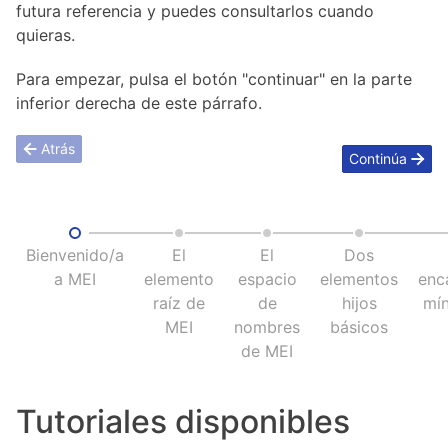
futura referencia y puedes consultarlos cuando
quieras.
Para empezar, pulsa el botón "continuar" en la parte
inferior derecha de este párrafo.
Atrás
Continúa
Bienvenido/a
El
El
Dos
a MEI
elemento
espacio
elementos
enc
raíz de
de
hijos
mín
MEI
nombres
básicos
de MEI
Tutoriales disponibles