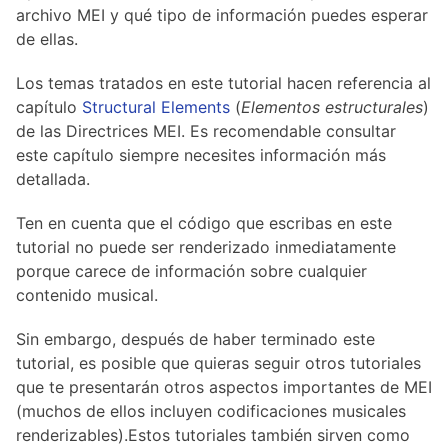
Hosting Guidelines
archivo MEI y qué tipo de información puedes esperar
MEI Board
Development versions
Pedagogy & Praxis
de ellas.
MOU Template
Institutional Membership Sponsor Levels
Previous versions
Schemas and Namespace
Code of conduct
Los temas tratados en este tutorial hacen referencia al
MEI By-laws
Tools
capítulo
Structural Elements
(
Elementos estructurales
)
Code of Conduct
de las Directrices MEI. Es recomendable consultar
Tutorials
este capítulo siempre necesites información más
detallada.
Ten en cuenta que el código que escribas en este
tutorial no puede ser renderizado inmediatamente
porque carece de información sobre cualquier
contenido musical.
Sin embargo, después de haber terminado este
tutorial, es posible que quieras seguir otros tutoriales
que te presentarán otros aspectos importantes de MEI
(muchos de ellos incluyen codificaciones musicales
renderizables).Estos tutoriales también sirven como